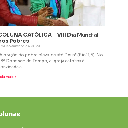
COLUNA CATÓLICA – VIII Dia Mundial
dos Pobres
7 de novembro de 2024
“A oração do pobre eleva-se até Deus” (Sir 21,5). No
33º Domingo do Tempo, a Igreja católica é
convidada a
eia mais »
olunas