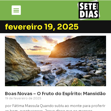
fevereiro 19, 2025
Boas Novas – O Fruto do Espírito: Mansidão
19 de fevereiro de 2025
por Fátima Massula Quando subiu ao monte para proferir