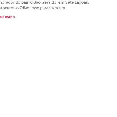
morador do bairro São Geraldo, em Sete Lagoas,
procurou o 7diasnews para fazer um
eia mais »