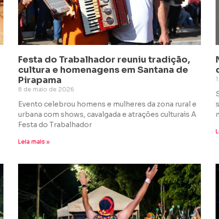
a
Festa do Trabalhador reuniu tradição,
cultura e homenagens em Santana de
Pirapama
1
8 de maio de 2026
Evento celebrou homens e mulheres da zona rural e
urbana com shows, cavalgada e atrações culturais A
n
Festa do Trabalhador
L
Leia mais »