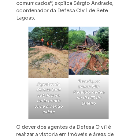
comunicados”, explica Sérgio Andrade,
coordenador da Defesa Civil de Sete
Lagoas.
Escada, no
Agentes da
bairro São
Defesa Civil
Geraldo, cedeu
catalogam
no dia 23 de
cada ponto
janeiro
onde o perigo
existe
O dever dos agentes da Defesa Civil é
realizar a vistoria em imóveis e áreas de