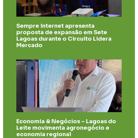
Sempre Internet apresenta
proposta de expansão em Sete
Lagoas durante o Circuito Lidera
Mercado
Economia & Negócios – Lagoas do
Leite movimenta agronegócio e
economia regional