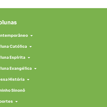
olunas
ntemporâneo
luna Católica
luna Espírita
luna Evangélica
ssa História
ninho Sinonô
portes