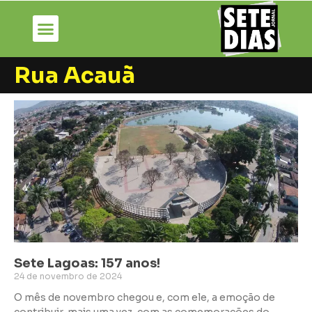
Rua Acauã
Sete Lagoas: 157 anos!
24 de novembro de 2024
O mês de novembro chegou e, com ele, a emoção de