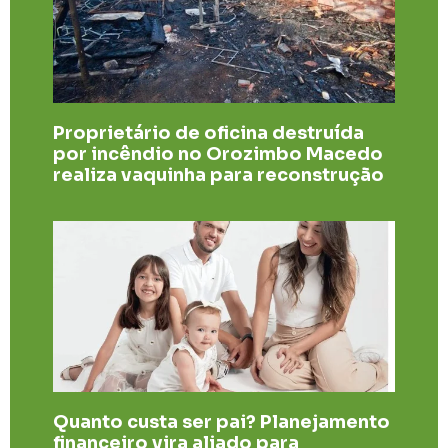
Proprietário de oficina destruída
por incêndio no Orozimbo Macedo
realiza vaquinha para reconstrução
Quanto custa ser pai? Planejamento
financeiro vira aliado para