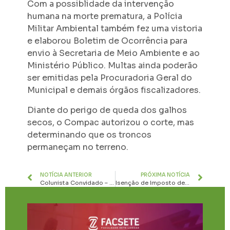
Com a possiblidade da intervenção
humana na morte prematura, a Polícia
Militar Ambiental também fez uma vistoria
e elaborou Boletim de Ocorrência para
envio à Secretaria de Meio Ambiente e ao
Ministério Público. Multas ainda poderão
ser emitidas pela Procuradoria Geral do
Municipal e demais órgãos fiscalizadores.
Diante do perigo de queda dos galhos
secos, o Compac autorizou o corte, mas
determinando que os troncos
permaneçam no terreno.
NOTÍCIA ANTERIOR
PRÓXIMA NOTÍCIA
Colunista Convidado – Tecnologia que faz sentido não assusta os 60+
Isenção de Imposto de Renda para quem recebe até R$ 5 mil já está valendo