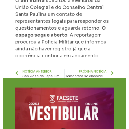
O
SETE DIAS
solicitou a membros da
União Colegial e do Conselho Central
Santa Paulina um contato de
representantes legais para responder os
questionamentos e aguarda retorno.
O
espaço segue aberto
. A reportagem
procurou a Polícia Militar que informou
ainda não haver registro já que a
ocorrência continua em andamento.
NOTÍCIA ANTERIOR
PRÓXIMA NOTÍCIA
São José da Lapa: um destino de fé, natureza e sabores no Circuito das Grutas
Democrata se classifica para segunda fase do Módulo II com goleada