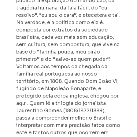
público: a exploração do mundo cão, da
tragédia humana, da fala fácil, do “eu
resolvo”, “eu sou o cara”, e etecetera e tal.
Na verdade, é a política como ela é;
composta por extratos da sociedade
brasileira, cada vez mais sem educação,
sem cultura, sem compostura, que vive na
base do “farinha pouca, meu pirão
primeiro” e do “salve-se quem puder”.
Voltamos aos tempos da chegada da
família real portuguesa ao nosso
território, em 1808. Quando Dom João VI,
fugindo de Napoleão Bonaparte, e
protegido pela coroa inglesa, chegou por
aqui. Quem lê a trilogia do jornalista
Laurentino Gomes (1808/1822/1889),
passa a compreender melhor o Brasil e
interpretar com mais precisão fatos como
este e tantos outros que ocorrem em