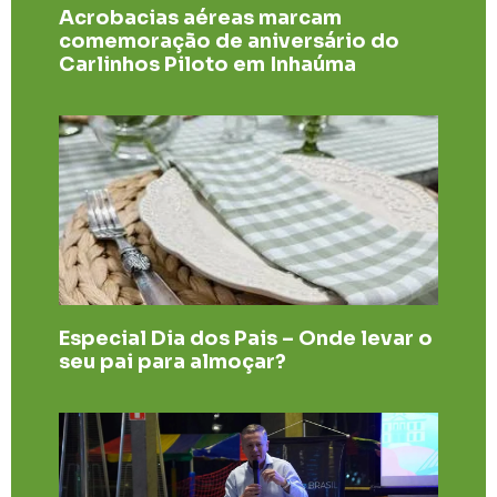
Acrobacias aéreas marcam
comemoração de aniversário do
Carlinhos Piloto em Inhaúma
Especial Dia dos Pais – Onde levar o
seu pai para almoçar?