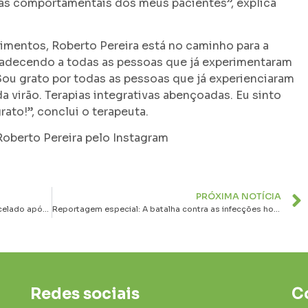
as comportamentais dos meus pacientes”, explica
entos, Roberto Pereira está no caminho para a
adecendo a todas as pessoas que já experimentaram
“Sou grato por todas as pessoas que já experienciaram
a virão. Terapias integrativas abençoadas. Eu sinto
ato!”, conclui o terapeuta.
oberto Pereira pelo Instagram
PRÓXIMA NOTÍCIA
Show de Luan Santana em Divinópolis é cancelado após mal súbito do cantor
Reportagem especial: A batalha contra as infecções hospitalares
Redes sociais
C