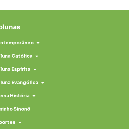
olunas
ntemporâneo
luna Católica
luna Espírita
luna Evangélica
ssa História
ninho Sinonô
portes