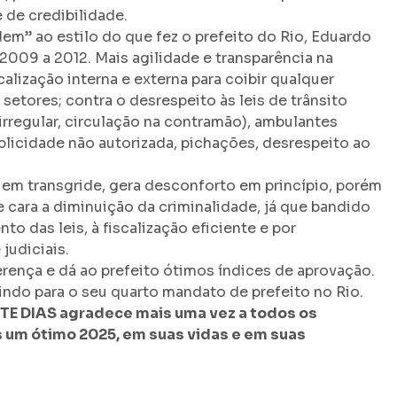
 de credibilidade.
m” ao estilo do que fez o prefeito do Rio, Eduardo
2009 a 2012. Mais agilidade e transparência na
calização interna e externa para coibir qualquer
etores; contra o desrespeito às leis de trânsito
irregular, circulação na contramão), ambulantes
ublicidade não autorizada, pichações, desrespeito ao
em transgride, gera desconforto em princípio, porém
e cara a diminuição da criminalidade, já que bandido
o das leis, à fiscalização eficiente e por
judiciais.
rença e dá ao prefeito ótimos índices de aprovação.
indo para o seu quarto mandato de prefeito no Rio.
ETE DIAS agradece mais uma vez a todos os
 um ótimo 2025, em suas vidas e em suas