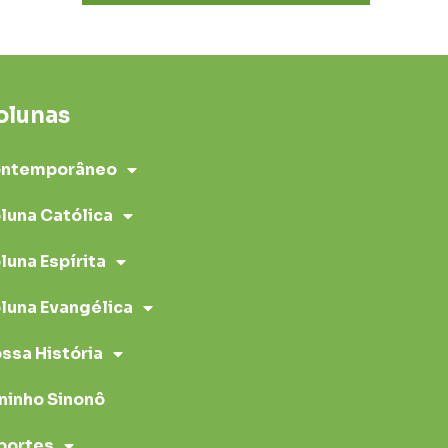
olunas
ntemporâneo
luna Católica
luna Espírita
luna Evangélica
ssa História
ninho Sinonô
portes