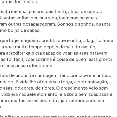
r atrás dos irmãos.
 esta menina que cresceu tanto, afinal de contas
 Quantas voltas deu sua vida, inúmeras pessoas
ram outras desapareceram. Sonhos e sonhos, quanta
omo bolha de sabão.
ue hoje ninguém acredita que existiu, a lagarta ficou
eu a voar muito tempo depois de sair do casulo,
ra acreditar que era capaz de voar, as asas estavam
o foi fácil, voar sozinha é coisa de quem está pronta.
 e buscar sua identidade.
os de andar de carruagem, ter o príncipe encantado,
ncado. A vida lhe ofereceu a força, a determinação,
 asas, de cores, de flores. O crescimento veio sem
 A vida era naquele momento, ela abriu bem suas asas e
 rumo, muitas vezes pedindo ajuda acreditando em
s.