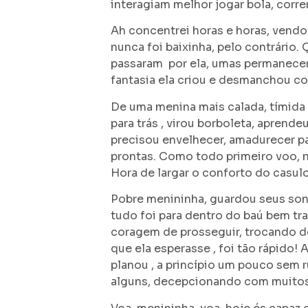
interagiam melhor jogar bola, corre
Ah concentrei horas e horas, vendo
nunca foi baixinha, pelo contrário.
passaram por ela, umas permanece
fantasia ela criou e desmanchou c
De uma menina mais calada, tímida q
para trás , virou borboleta, aprend
precisou envelhecer, amadurecer pa
prontas. Como todo primeiro voo, nã
Hora de largar o conforto do casulo
Pobre menininha, guardou seus sonh
tudo foi para dentro do baú bem tra
coragem de prosseguir, trocando de
que ela esperasse , foi tão rápido!
planou , a princípio um pouco sem
alguns, decepcionando com muito