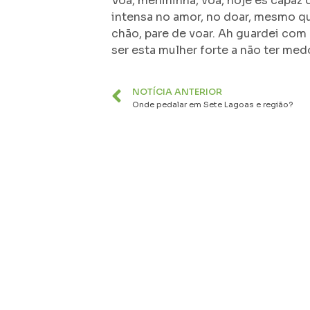
Voa, menininha, voa, hoje és capaz 
intensa no amor, no doar, mesmo que
chão, pare de voar. Ah guardei com
ser esta mulher forte a não ter med
NOTÍCIA ANTERIOR
Onde pedalar em Sete Lagoas e região?