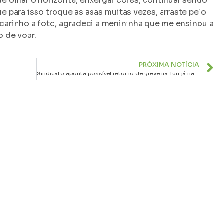
de olhar o horizonte, enxergar cores, continuar sendo
 para isso troque as asas muitas vezes, arraste pelo
 carinho a foto, agradeci a menininha que me ensinou a
o de voar.
PRÓXIMA NOTÍCIA
Sindicato aponta possível retorno de greve na Turi já na próxima semana