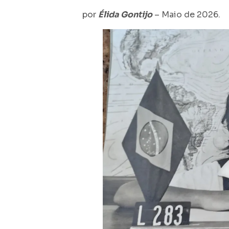
por
Élida Gontijo
– Maio de 2026.