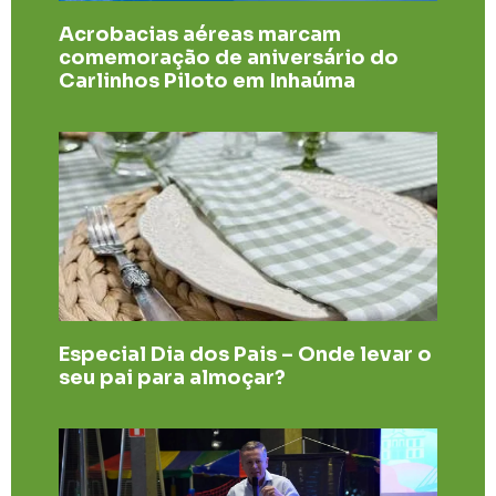
Acrobacias aéreas marcam
comemoração de aniversário do
Carlinhos Piloto em Inhaúma
Especial Dia dos Pais – Onde levar o
seu pai para almoçar?