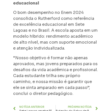
educacional
O bom desempenho no Enem 2024
consolida o Rutherford como referência
de excelência educacional em Sete
Lagoas e no Brasil. A escola aposta em um
modelo híbrido: rendimento acadêmico
de alto nível, mas com suporte emocional
e atenção individualizada.
“Nosso objetivo é formar não apenas
aprovados, mas jovens preparados para os
desafios da vida acadêmica e profissional.
Cada estudante trilha seu próprio
caminho, e nossa missão é garantir que
ele se sinta amparado em cada passo”,
conclui o diretor pedagógico.
NOTÍCIA ANTERIOR
PRÓXIMA NOTÍCIA
Sete Lagoas recebe FENEX, Feira de Negócios e Conexões, de 13 a 16 de agosto no Parque de Exposições JK
Butecão do Sabor de Bar agita a cidade neste sábado