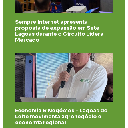
Sempre Internet apresenta
proposta de expansão em Sete
Lagoas durante o Circuito Lidera
Mercado
Economia & Negócios – Lagoas do
Leite movimenta agronegócio e
economia regional