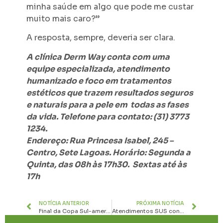
minha saúde em algo que pode me custar
muito mais caro?”
A resposta, sempre, deveria ser clara.
A clínica Derm Way conta com uma
equipe especializada, atendimento
humanizado e foco em tratamentos
estéticos que trazem resultados seguros
e naturais para a pele em todas as fases
da vida. Telefone para contato: (31) 3773
1234.
Endereço: Rua Princesa Isabel, 245 –
Centro, Sete Lagoas. Horário: Segunda a
Quinta, das 08h às 17h30. Sextas até às
17h
NOTÍCIA ANTERIOR
PRÓXIMA NOTÍCIA
Final da Copa Sul-americana: veja primeiros registros do jornalista Chico Maia e do correspondente Bruno Sérgio de Souza
Atendimentos SUS consolidam HNSG como referência em cardiologia em Minas Gerais