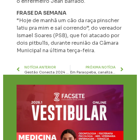
o enfermeiro Jean Barrado.
FRASE DA SEMANA
“Hoje de manhã um cão da raça pinscher
latiu pra mim e saí correndo”, do vereador
Ismael Soares (PSB), que foi atacado por
dois pitbulls, durante reunião da Câmara
Municipal na última terça-feira.
NOTÍCIA ANTERIOR
PRÓXIMA NOTÍCIA
Gestão Conecta 2024 é realizado no Hospital Nossa Senhora das Graças
Em Paraopeba, canalização e pavimentação da Av. Prefeito Luciano França da Silveira é realidade