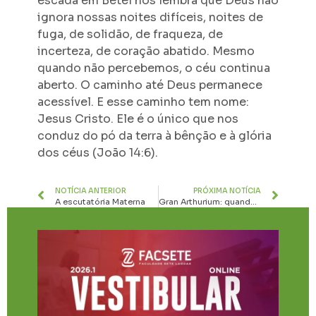
escada em Betel nos lembra que Deus não
ignora nossas noites difíceis, noites de
fuga, de solidão, de fraqueza, de
incerteza, de coração abatido. Mesmo
quando não percebemos, o céu continua
aberto. O caminho até Deus permanece
acessível. E esse caminho tem nome:
Jesus Cristo. Ele é o único que nos
conduz do pó da terra à bênção e à glória
dos céus (João 14:6).
NOTÍCIA ANTERIOR
PRÓXIMA NOTÍCIA
A escutatória Materna
Gran Arthurium: quando a inovação transforma tradição em reconhecimento nacional