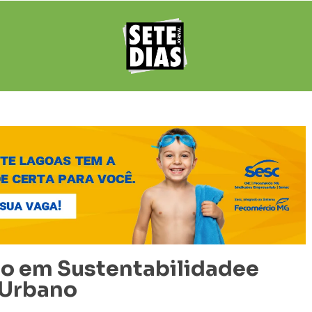
ão em Sustentabilidadee
 Urbano